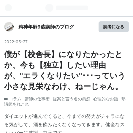
精神年齢9歳講師のブログ
読者になる
2022
-
05
-
27
僕が【校舎長】になりたかったと
か、今も【独立】したい理由
が、"エラくなりたい"･･･っていう
小さな見栄なわけ、ねーじゃん。
コラム
講師の仕事術
提案と言う名の愚痴
心理的なお話
塾
講師あれこれ
ダイエットが進んでくると、今までの努力がチャラにな
る気がして、酒を飲みたくなくなってきます。健全なス
トッパーに感謝、中元です。