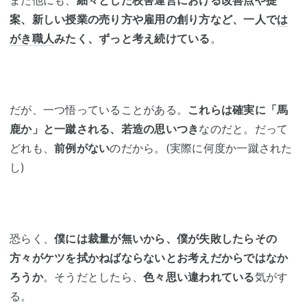
また他にも、
細々とした校舎運営における改善点や提
案、新しい授業の売り方や雇用の創り方など、一人で
は
がき職人
みたく、ずっと考え続けている
。
だが、一つ悟っていることがある。
これらは確実に「馬
鹿か」と一蹴される、若造の思いつき
なのだと。だって
どれも、
前例がない
のだから。(実際に何度か一蹴された
し)
恐らく、
僕には裁量が無いから、僕が失敗したらその
方々がケツを拭かねばならないとお考えだからではなか
ろうか
。そうだとしたら、
色々思い違われている
気がす
る。